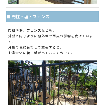
■ 門柱・塀・フェンス
門柱
や
塀
、
フェンス
なども、
外壁と同じように紫外線や雨風の影響を受けていま
す。
外壁の色に合わせて塗装すると、
お家全体に
統一感
が出ておすすめです。