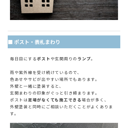
■ ポスト・表札まわり
毎日目にする
ポスト
や玄関周りの
ランプ
。
雨や紫外線を受け続けているので、
色あせやサビが出やすい場所でもあります。
外壁と一緒に塗装すると、
玄関まわりの印象がぐっと引き締まります。
ポストは
足場がなくても施工できる
場合が多く、
外壁塗装と同時にご相談いただくことがよくありま
す。