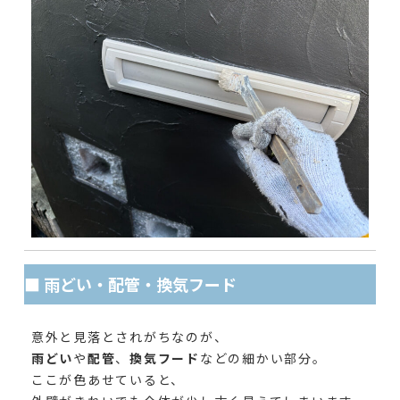
■ 雨どい・配管・換気フード
意外と見落とされがちなのが、
雨どい
や
配管
、
換気フード
などの細かい部分。
ここが色あせていると、