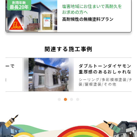
耐用年数
塩害地域にお住まいで高耐久を
最長20年
お求めの方へ
高耐候性の無機塗料プラン
関連する施工事例
ダブルトーンダイヤモンドで
重厚感のあるおしゃれなお住
まいへ
シーリング
多彩模様塗装
外壁塗
装
屋根塗装
その他