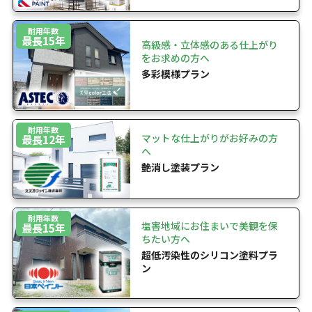
耐用年数
最長15年
高級感・立体感のある仕上がり
をお求めの方へ
多彩模様プラン
耐用年数
マットな仕上がりがお好みの方
最長12年
へ
艶消し塗装プラン
耐用年数
塩害地域にお住まいで美観を保
最長15年
ちたい方へ
超低汚染性のシリコン塗料プラ
ン