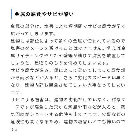
金属の腐食やサビが酷い
金属の部分は、塩害により短期間でサビの腐食が早く
広がってしまいます。
建物には部位によって多くの金属が使われているので
塩害のダメージを避けることはできません。例えば金
属サイディングやとたん壁等が錆びて腐食を放置して
しまうと、建物そのものを傷めてしまいます。
サビや腐食が進み、錆によって空いてしまった腐食部
から雨水などが入ると、さらに劣化のスピードは早く
なり、建物内部も腐食させてしまい大事なってしまい
ます。
サビによる被害は、建物の劣化だけではなく、稀なケ
ースですが腐食した穴から潮風や雨などが入ると、電
気回線がショートする危険も出てきます。火事などの
危険性も高くなるため、建物の塩害はとても怖いので
す。