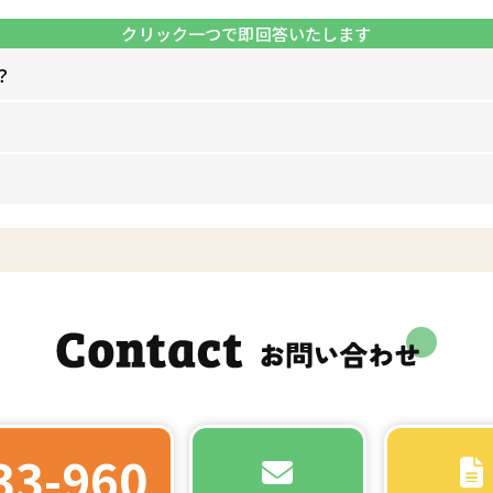
？
33-960