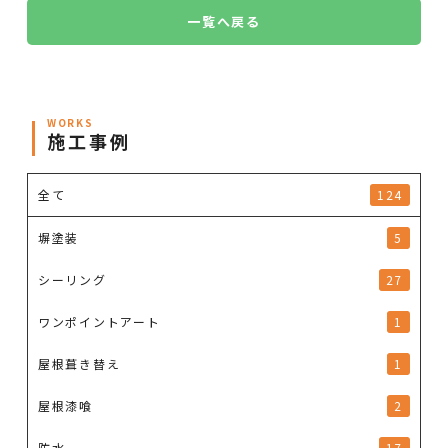
一覧へ戻る
WORKS
施工事例
全て
124
塀塗装
5
シーリング
27
ワンポイントアート
1
屋根葺き替え
1
屋根漆喰
2
防水
17