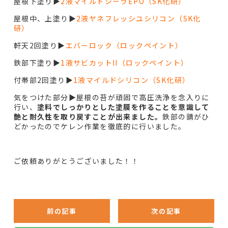
屋根下塗り▶︎
2液マイルドシーラEPO（SK化研）
屋根中、上塗り▶︎
2液ヤネフレッシユシリコン（SK化
研）
軒天2回塗り▶︎
エバーロック（ロックペイント）
鉄部下塗り▶︎
1液サビカットII（ロックペイント）
付帯部2回塗り▶︎
1液マイルドシリコン（SK化研）
気をつけた部分▶︎屋根の苔が頑固で高圧洗浄を念入りに
行い、
塗料でしっかりとした塗膜を作ることを意識して
艶と耐久性を取り戻すことが出来ました。
鉄部の錆がひ
どかったのでケレン作業を徹底的に行いました。
ご依頼ありがとうございました！！
前の記事
次の記事