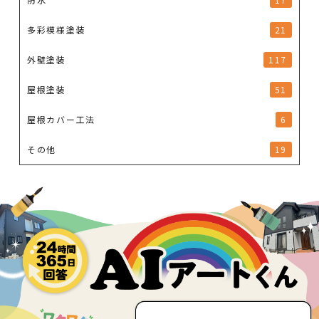
多彩模様塗装
21
外壁塗装
117
屋根塗装
51
屋根カバー工法
6
その他
19