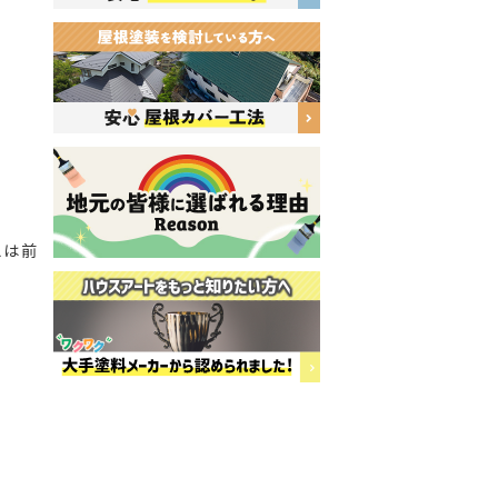
！
えは前