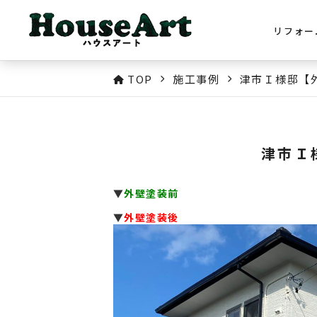
リフォー
TOP
施工事例
津市Ｉ様邸【
津市Ｉ
▼
外壁塗装前
▼
外壁塗装後