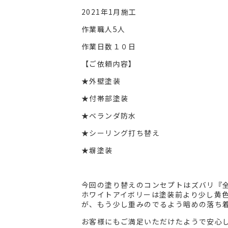
2021年1月施工
作業職人5人
作業日数１０日
【ご依頼内容】
★外壁塗装
★付帯部塗装
★ベランダ防水
★シーリング打ち替え
★塀塗装
今回の塗り替えのコンセプトはズバリ『
ホワイトアイボリーは塗装前より少し黄
が、もう少し重みのでるよう暗めの落ち着
お客様にもご満足いただけたようで安心