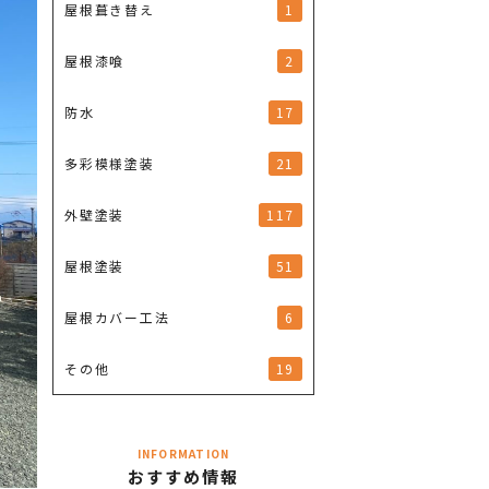
1
屋根葺き替え
2
屋根漆喰
17
防水
21
多彩模様塗装
117
外壁塗装
51
屋根塗装
6
屋根カバー工法
19
その他
INFORMATION
おすすめ情報