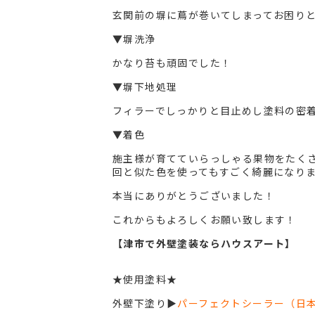
玄関前の塀に蔦が巻いてしまってお困り
▼塀洗浄
かなり苔も頑固でした！
▼塀下地処理
フィラーでしっかりと目止めし塗料の密
▼着色
施主様が育てていらっしゃる果物をたく
回と似た色を使ってもすごく綺麗になります
本当にありがとうございました！
これからもよろしくお願い致します！
【津市で外壁塗装ならハウスアート】
★使用塗料★
外壁下塗り▶︎
パーフェクトシーラー（日