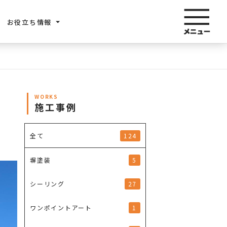
お役立ち情報
WORKS
施工事例
124
全て
5
塀塗装
27
シーリング
1
ワンポイントアート