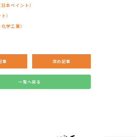
（日本ペイント）
ント）
ト化学工業）
記事
次の記事
一覧へ戻る