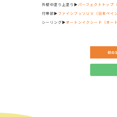
外壁中塗り上塗り▶︎
パーフェクトトップ
付帯部▶︎
ファインフッソＵＶ（日本ペイ
シーリング▶︎
オートンイクシード（オー
前の