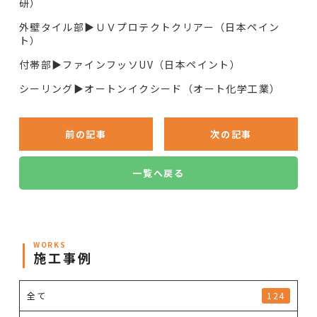
研）
外壁タイル部▶︎ＵＶプロテクトクリアー（日本ペイン
ト）
付帯部▶︎ファインフッソUV（日本ペイント）
シーリング▶︎オートンイクシード（オート化学工業）
前の記事
次の記事
一覧へ戻る
WORKS
施工事例
全て
124