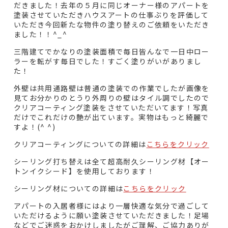
だきました！去年の５月に同じオーナー様のアパートを
塗装させていただきハウスアートの仕事ぶりを評価して
いただき今回新たな物件の塗り替えのご依頼をいただき
ました！！^_^
三階建てでかなりの塗装面積で毎日皆んなで一日中ロー
ラーを転がす毎日でした！すごく塗りがいがありまし
た！
外壁は共用通路壁は普通の塗装での作業でしたが画像を
見てお分かりのとうり外周りの壁はタイル調でしたので
クリアコーティング塗装をさせていただいてます！写真
だけでこれだけの艶が出ています。実物はもっと綺麗で
すよ！(^ ^)
クリアコーティングについての詳細は
こちらをクリック
シーリング打ち替えは全て超高耐久シーリング材【オー
トンイクシード】を使用しております！
シーリング材についての詳細は
こちらをクリック
アパートの入居者様にはより一層快適な気分で過ごして
いただけるように願い塗装させていただきました！足場
などでご迷惑をおかけしましたがご理解、ご協力ありが