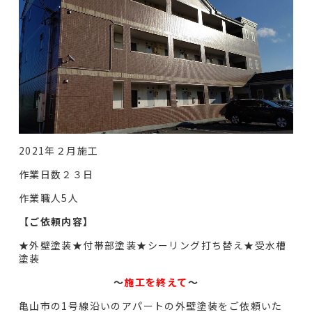
2021年２月施工
作業日数２３日
作業職人5人
【ご依頼内容】
★外壁塗装★付帯部塗装★シーリング打ち替え★受水槽
塗装
〜
施工を終えて
〜
亀山市の1号線沿いのアパートの外壁塗装をご依頼いた