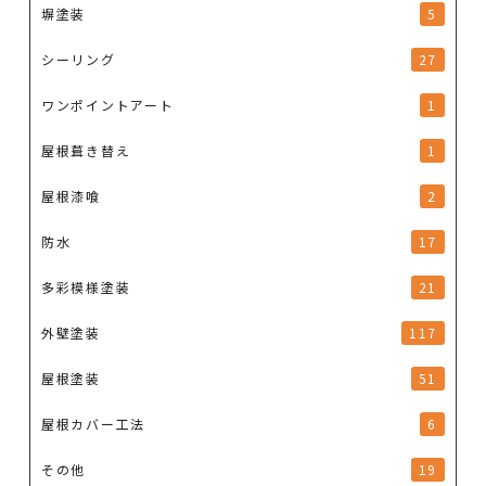
塀塗装
5
シーリング
27
ワンポイントアート
1
屋根葺き替え
1
屋根漆喰
2
防水
17
多彩模様塗装
21
外壁塗装
117
屋根塗装
51
屋根カバー工法
6
その他
19