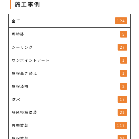
施工事例
全て
124
塀塗装
5
シーリング
27
ワンポイントアート
1
屋根葺き替え
1
屋根漆喰
2
防水
17
多彩模様塗装
21
外壁塗装
117
屋根塗装
51