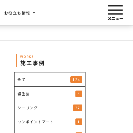
お役立ち情報
WORKS
施工事例
124
全て
5
塀塗装
27
シーリング
1
ワンポイントアート