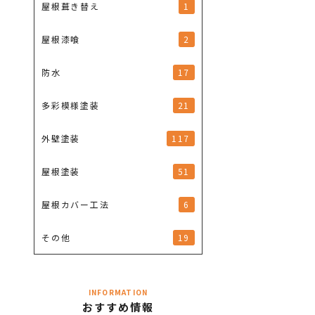
1
屋根葺き替え
2
屋根漆喰
17
防水
21
多彩模様塗装
117
外壁塗装
51
屋根塗装
6
屋根カバー工法
19
その他
INFORMATION
おすすめ情報