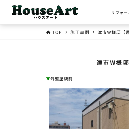
リフォー
TOP
施工事例
津市W様邸【
津市W様
▼
外壁塗装前