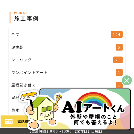
WORKS
施工事例
全て
124
塀塗装
5
シーリング
27
ワンポイントアート
1
×
屋根葺き替え
1
屋根漆喰
2
防水
17
電話
相談
お問い
合わせ
LINE
相談
多彩模様塗装
21
【営業時間】8:00～19:00 【定休日】日曜日