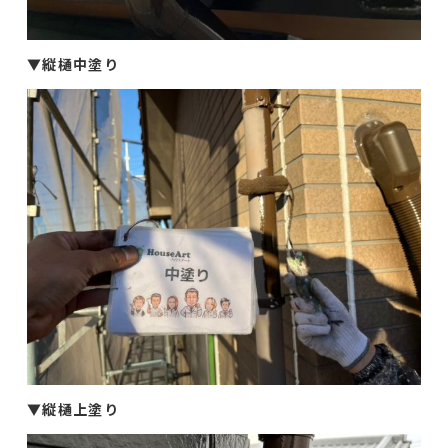
▼
縦樋中塗り
▼
縦樋上塗り