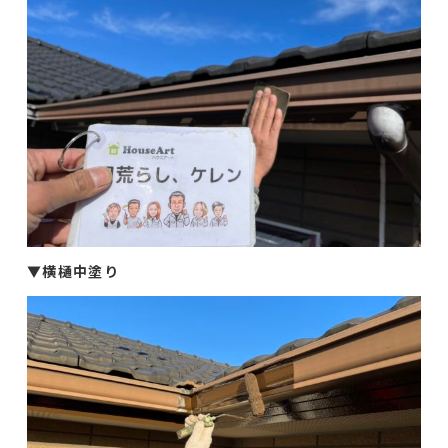
▼
横樋中塗り