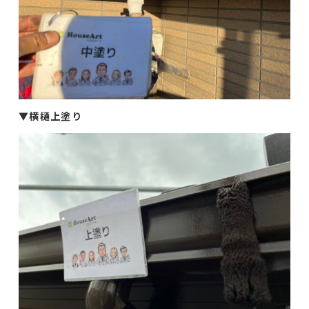
▼
横樋上塗り