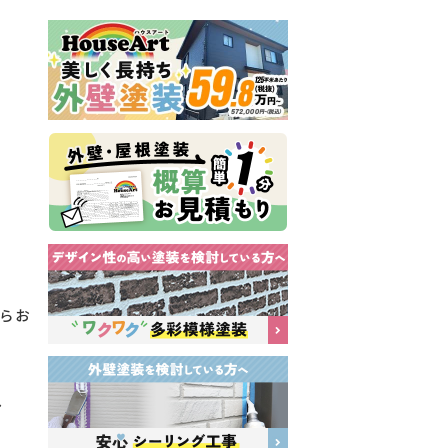
からお
し