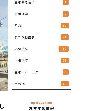
1
屋根葺き替え
2
屋根漆喰
17
防水
21
多彩模様塗装
117
外壁塗装
51
屋根塗装
6
屋根カバー工法
19
その他
INFORMATION
し
おすすめ情報