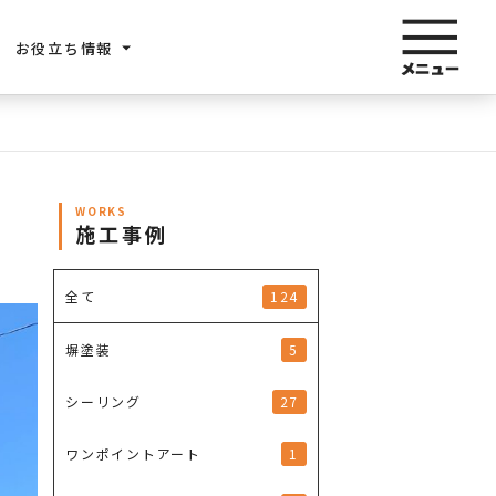
お役立ち情報
WORKS
施工事例
124
全て
5
塀塗装
27
シーリング
1
ワンポイントアート