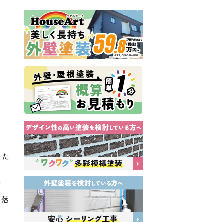
した
質
洒落