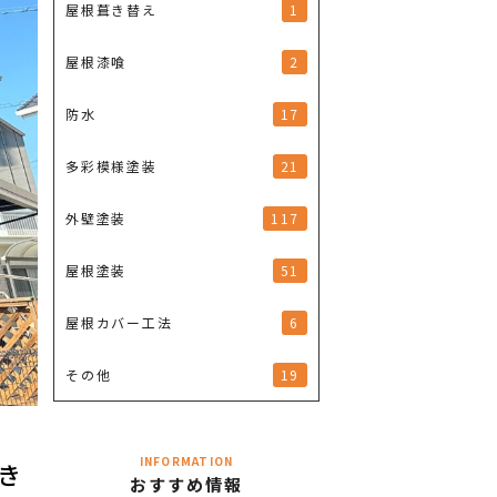
1
屋根葺き替え
2
屋根漆喰
17
防水
21
多彩模様塗装
117
外壁塗装
51
屋根塗装
6
屋根カバー工法
19
その他
INFORMATION
き
おすすめ情報