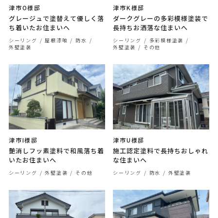
津市O様邸
津市K様邸
グレージュで塗替えて優しく落
ダークグレーの多彩模様塗装で
ち着いたお住まいへ
長持ちお洒落な住まいへ
シーリング
屋根漆喰
防水
シーリング
多彩模様塗装
外壁塗装
外壁塗装
その他
津市I様邸
津市U様邸
艶消しフッ素塗料で和風落ち着
施工認定塗料で長持ちおしゃれ
いたお住まいへ
な住まいへ
シーリング
外壁塗装
その他
シーリング
防水
外壁塗装