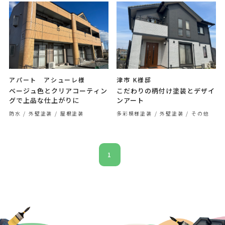
アパート アシューレ様
津市 K様邸
ベージュ色とクリアコーティン
こだわりの柄付け塗装とデザイ
グで上品な仕上がりに
ンアート
防水
外壁塗装
屋根塗装
多彩模様塗装
外壁塗装
その他
1