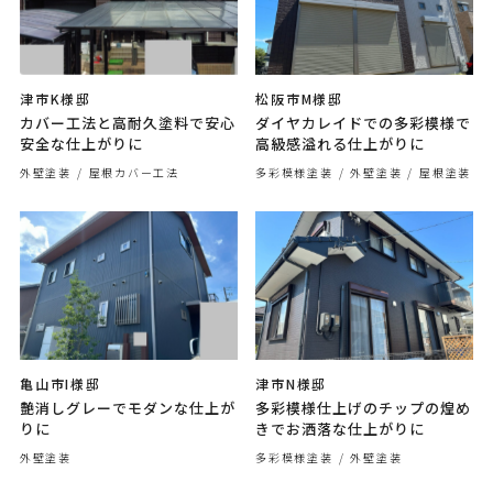
津市K様邸
松阪市M様邸
カバー工法と高耐久塗料で安心
ダイヤカレイドでの多彩模様で
安全な仕上がりに
高級感溢れる仕上がりに
外壁塗装
屋根カバー工法
多彩模様塗装
外壁塗装
屋根塗装
亀山市I様邸
津市N様邸
艶消しグレーでモダンな仕上が
多彩模様仕上げのチップの煌め
りに
きでお洒落な仕上がりに
外壁塗装
多彩模様塗装
外壁塗装