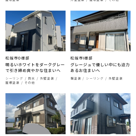
松阪市O様邸
松阪市I様邸
明るいホワイトをダークグレー
グレージュで優しい中にも迫力
で引き締め爽やかな住まいへ
あるお住まいへ
シーリング
防水
外壁塗装
塀塗装
シーリング
外壁塗装
屋根塗装
その他