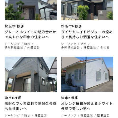
松阪市I様邸
松阪市M様邸
グレーとホワイトの組み合わせ
ダイヤカレイドビジューの煌め
で爽やかな印象の住まいへ
きで長持ちお洒落な住まいへ
シーリング
防水
シーリング
防水
多彩模様塗装
外壁塗装
多彩模様塗装
外壁塗装
その他
津市H様邸
津市K様邸
高耐久フッ素塗料で高耐久長持
オレンジ屋根が映えるホワイト
ちな住まいへ
外壁で美しい家へ
シーリング
防水
外壁塗装
シーリング
外壁塗装
屋根塗装