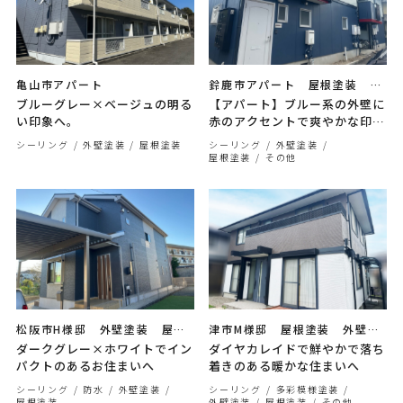
亀山市アパート
鈴鹿市アパート 屋根塗装 外
壁塗装 汚水桝高圧洗浄
ブルーグレー×ベージュの明る
【アパート】ブルー系の外壁に
い印象へ。
赤のアクセントで爽やかな印象
へ
シーリング
外壁塗装
屋根塗装
シーリング
外壁塗装
屋根塗装
その他
松阪市H様邸 外壁塗装 屋根
津市M様邸 屋根塗装 外壁塗
塗装 シーリング工事
装
ダークグレー×ホワイトでイン
ダイヤカレイドで鮮やかで落ち
パクトのあるお住まいへ
着きのある暖かな住まいへ
シーリング
防水
外壁塗装
シーリング
多彩模様塗装
屋根塗装
外壁塗装
屋根塗装
その他