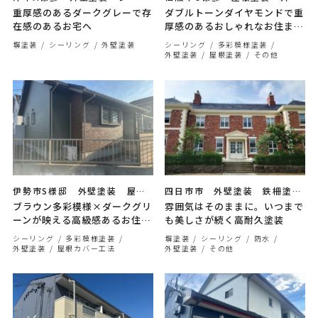
ング工事 屋根補修 塀塗装
塗装 シーリング工事
重厚感のあるダークグレーで存
ダブルトーンダイヤモンドで重
在感のあるお宅へ
厚感のあるおしゃれなお住まい
へ
塀塗装
シーリング
外壁塗装
シーリング
多彩模様塗装
外壁塗装
屋根塗装
その他
伊勢市S様邸 外壁塗装 屋根
四日市市 外壁塗装 鉄柵塗
カバー工事 シーリング工事
装 防水工事
ブラウン多彩模様×ダークグリ
雰囲気はそのままに。いつまで
ーンが映える高級感あるお住ま
も美しさが続く高耐久塗装
いへ
シーリング
多彩模様塗装
塀塗装
シーリング
防水
外壁塗装
屋根カバー工法
外壁塗装
その他