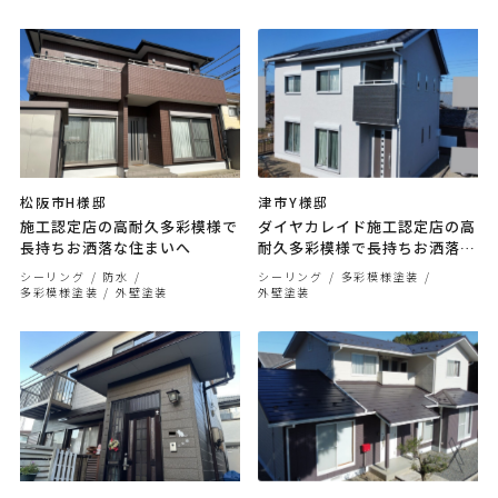
松阪市H様邸
津市Y様邸
施工認定店の高耐久多彩模様で
ダイヤカレイド施工認定店の高
長持ちお洒落な住まいへ
耐久多彩模様で長持ちお洒落な
住まいへ
シーリング
防水
シーリング
多彩模様塗装
多彩模様塗装
外壁塗装
外壁塗装