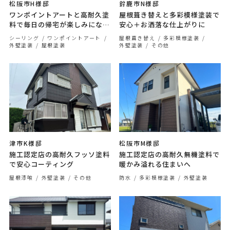
松阪市H様邸
鈴鹿市N様邸
ワンポイントアートと高耐久塗
屋根葺き替えと多彩模様塗装で
料で毎日の帰宅が楽しみになる
安心＋お洒落な仕上がりに
仕上がりに
シーリング
ワンポイントアート
屋根葺き替え
多彩模様塗装
外壁塗装
屋根塗装
外壁塗装
その他
津市K様邸
松阪市M様邸
施工認定店の高耐久フッソ塗料
施工認定店の高耐久無機塗料で
で安心コーティング
暖かみ溢れる住まいへ
屋根漆喰
外壁塗装
その他
防水
多彩模様塗装
外壁塗装