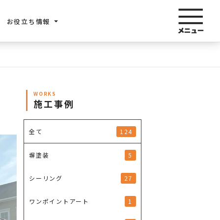
お役立ち情報
WORKS
施工事例
124
全て
5
塀塗装
27
シーリング
1
ワンポイントアート