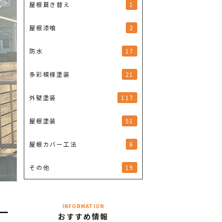
1
屋根葺き替え
2
屋根漆喰
17
防水
21
多彩模様塗装
117
外壁塗装
51
屋根塗装
6
屋根カバー工法
19
その他
INFORMATION
ー
おすすめ情報