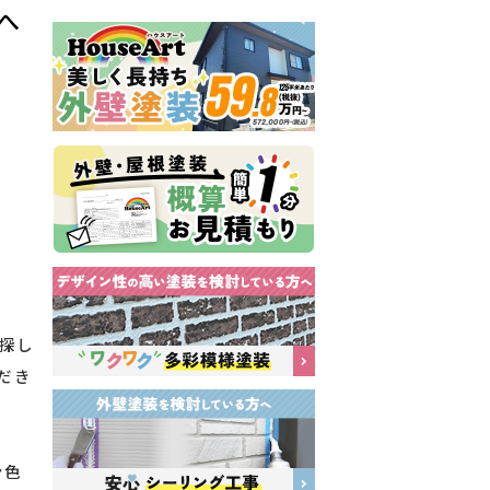
へ
探し
だき
ン色