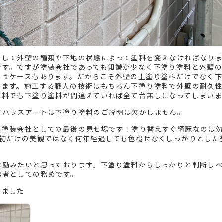
そして外壁の種類や下地の状態によって塗料を変えなければなり
です。ですが塗装会社であっても知識が少なく下塗り塗料と外壁
まうケースもあります。だからこそ外壁の上塗り塗料だけでなく
ります。
施工する職人の技術はもちろん下塗り塗料で外壁の耐久
塗料でも下塗り塗料が間違えていれば全て台無しになってしまいま
てハウスアートは下塗り塗料のご説明は欠かしません。
が塗装会社としての最後の見せ場です！塗り替えすぐ綺麗なのは
最初だけの美観ではなく何年経過しても色褪せなくしっかりとした
に励みたいと思っております。下塗り塗料からしっかりと判断し
業者としての務めです。
いました