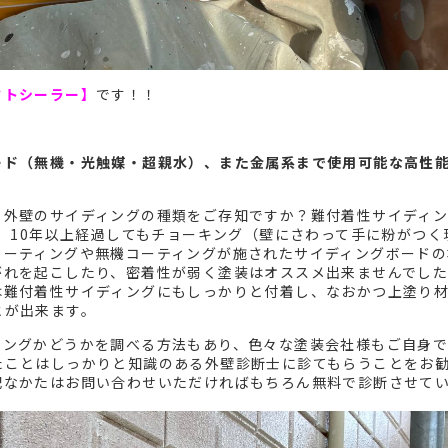
クトシーラー】
です！！
ード（無機・光触媒・超親水）、また金属系まで使用可能な高性
う外壁のサイディングの種類をご存知ですか？難付着性サイディ
で、10年以上経過してもチョーキング（壁にさわって手に粉がつく
コーティングや無機コーティングが施されたサイディングボードの
がれを起こしたり、密着性が弱く塗装はオススメ出来ませんでし
は難付着性サイディングにもしっかりと付着し、なおかつ上塗り
とが出来ます。
ィングかどうかを調べる方法もあり、色々な塗装会社様もご自身
たことはしっかりと知識のある外壁診断士に診てもらうことをお
配なかたはお問い合わせいただければもちろん無料で診断させて