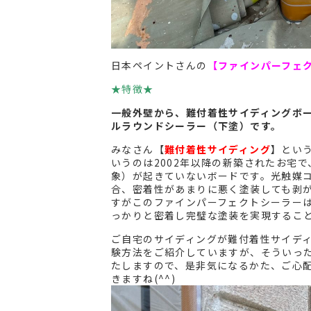
日本ペイントさんの
【ファインパーフェ
★特徴★
一般外壁から、難付着性サイディングボ
ルラウンドシーラー（下塗）です。
みなさん【
難付着性サイディング
】とい
いうのは2002年以降の新築されたお宅
象）が起きていないボードです。光触媒
合、密着性があまりに悪く塗装しても剥
すがこのファインパーフェクトシーラー
っかりと密着し完璧な塗装を実現するこ
ご自宅のサイディングが難付着性サイデ
験方法をご紹介していますが、そういっ
たしますので、是非気になるかた、ご心
きますね(^^)