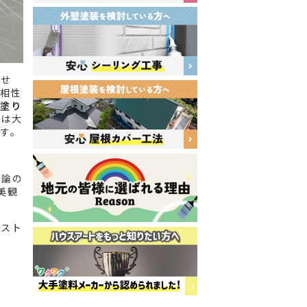
ませ
の相性
下塗り
性は大
す。
勿論の
美観
ベスト