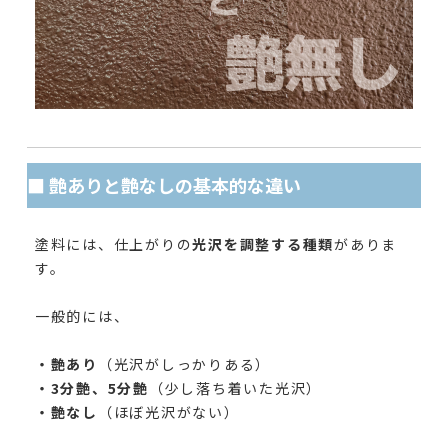
■ 艶ありと艶なしの基本的な違い
塗料には、仕上がりの
光沢を調整する種類
がありま
す。
一般的には、
・艶あり
（光沢がしっかりある）
・3分艶、5分艶
（少し落ち着いた光沢）
・艶なし
（ほぼ光沢がない）