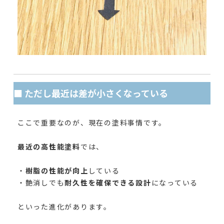
■ ただし最近は差が小さくなっている
ここで重要なのが、現在の塗料事情です。
最近の高性能塗料
では、
・
樹脂の性能が向上
している
・艶消しでも
耐久性を確保できる設計
になっている
といった進化があります。