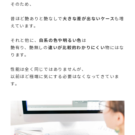
そのため、
昔ほど艶ありと艶なしで
大きな差が出ないケース
も増
えています。
それと他に、
白系の色や明るい色
は
艶有り、艶無しの
違いが比較的わかりにくい
物にはな
ります。
性能は全く同じではありませんが、
以前ほど極端に気にする必要はなくなってきていま
す。